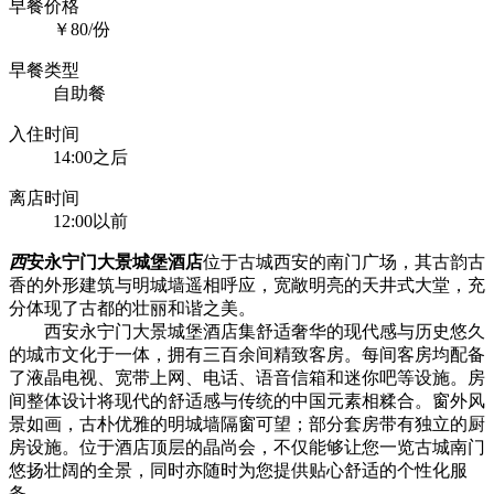
早餐价格
￥80/份
早餐类型
自助餐
入住时间
14:00之后
离店时间
12:00以前
西
安永宁门大景城堡酒店
位于古城西安的南门广场，其古韵古
香的外形建筑与明城墙遥相呼应，宽敞明亮的天井式大堂，充
分体现了古都的壮丽和谐之美。
西安永宁门大景城堡酒店集舒适奢华的现代感与历史悠久
的城市文化于一体，拥有三百余间精致客房。每间客房均配备
了液晶电视、宽带上网、电话、语音信箱和迷你吧等设施。房
间整体设计将现代的舒适感与传统的中国元素相糅合。窗外风
景如画，古朴优雅的明城墙隔窗可望；部分套房带有独立的厨
房设施。位于酒店顶层的晶尚会，不仅能够让您一览古城南门
悠扬壮阔的全景，同时亦随时为您提供贴心舒适的个性化服
务。