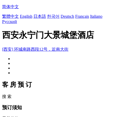
简体中文
繁體中文
English
日本語
한국어
Deutsch
Français
Italiano
Русский
西安永宁门大景城堡酒店
[西安] 环城南路西段12号，近南大街
客 房 预 订
搜 索
预订须知