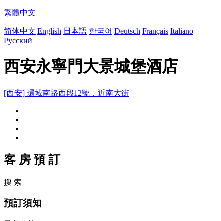
繁體中文
简体中文
English
日本語
한국어
Deutsch
Français
Italiano
Русский
西安永寧門大景城堡酒店
[西安] 環城南路西段12號，近南大街
客 房 預 訂
搜 索
預訂須知