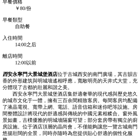
早餐價格
￥80/份
早餐類型
自助餐
入住時間
14:00之后
離店時間
12:00以前
西
安永寧門大景城堡酒店
位于古城西安的南門廣場，其古韻古
香的外形建筑與明城墻遙相呼應，寬敞明亮的天井式大堂，充
分體現了古都的壯麗和諧之美。
西安永寧門大景城堡酒店集舒適奢華的現代感與歷史悠久
的城市文化于一體，擁有三百余間精致客房。每間客房均配備
了液晶電視、寬帶上網、電話、語音信箱和迷你吧等設施。房
間整體設計將現代的舒適感與傳統的中國元素相糅合。窗外風
景如畫，古樸優雅的明城墻隔窗可望；部分套房帶有獨立的廚
房設施。位于酒店頂層的晶尚會，不僅能夠讓您一覽古城南門
悠揚壯闊的全景，同時亦隨時為您提供貼心舒適的個性化服
務。